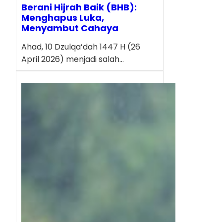
Berani Hijrah Baik (BHB):
Menghapus Luka,
Menyambut Cahaya
Ahad, 10 Dzulqa’dah 1447 H (26
April 2026) menjadi salah…